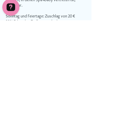
einlösbar.
Sonntag und Feiertage: Zuschlag von 20 €
20% Erlass bei Zwillingen oder bei
Doppelbuchung (zwei Familien)
Umbuchung & Kündigung
Siehe AGB.
Kontaktangaben
Wirtembergstraße 57, Fellbach, Deutschland