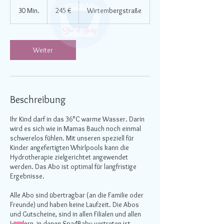
245
Euro
30 Min.
3
245 €
Wirtembergstraße
0
M
i
n
Weiter
.
Beschreibung
Ihr Kind darf in das 36°C warme Wasser. Darin
wird es sich wie in Mamas Bauch noch einmal
schwerelos fühlen. Mit unseren speziell für
Kinder angefertigten Whirlpools kann die
Hydrotherapie zielgerichtet angewendet
werden. Das Abo ist optimal für langfristige
Ergebnisse.
Alle Abo sind übertragbar (an die Familie oder
Freunde) und haben keine Laufzeit. Die Abos
und Gutscheine, sind in allen Filialen und allen
Ländern, in denen Spa4Baby vertreten ist,